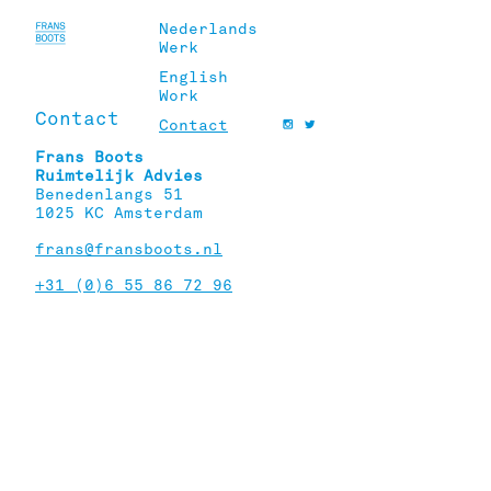
Skip
to
Nederlands
Frans
content
Werk
Boots
English
Work
Contact
Contact
Frans Boots
Ruimtelijk Advies
Benedenlangs 51
1025 KC Amsterdam
frans@fransboots.nl
+31 (0)6 55 86 72 96